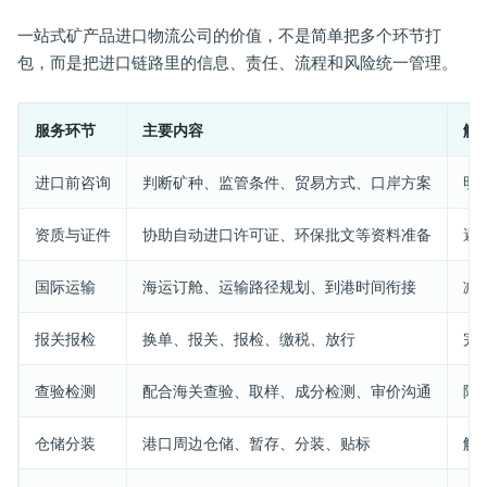
一站式矿产品进口物流公司的价值，不是简单把多个环节打
包，而是把进口链路里的信息、责任、流程和风险统一管理。
服务环节
主要内容
解
进口前咨询
判断矿种、监管条件、贸易方式、口岸方案
明
资质与证件
协助自动进口许可证、环保批文等资料准备
避
国际运输
海运订舱、运输路径规划、到港时间衔接
减
报关报检
换单、报关、报检、缴税、放行
完
查验检测
配合海关查验、取样、成分检测、审价沟通
降
仓储分装
港口周边仓储、暂存、分装、贴标
解