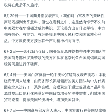
税将在此后不久施行。
5月29日——中国商务部发表声明：我们对白宫发布的策略性
声明既感到出乎意料，但也在意料之中，这显然有悖于不久前
中美双方在华盛顿达成的共识。无论美方出台什么举措，中方
都有信心、有能力、有经验捍卫中国人民利益和国家核心利
益。中方敦促美方按照联合声明精神相向而行。
6月2日——6月2日至3日，国务院副总理刘鹤带领中方团队与
美国商务部长罗斯带领的美方团队在北京钓鱼台国宾馆就两国
经贸问题进行了磋商。
6月4日——美国白宫就新一轮中美经贸磋商发表声明称：本轮
磋商于周末结束，由商务部长罗斯领衔的美方团队与中方代表
团在北京进行了一系列会晤。会晤聚焦于通过促进农产品和能
源对华出口便利化来满足中国日益增长的消费需求，削减美国
贸易逆差、提振美国经济增长、增加美国就业。
6月7日——中国商务部发言人表示，中国将履行在美国华盛顿