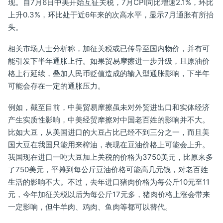
现。自7月6日中美开始互征关税，7月CPI同比增速2.1%，环比
上升0.3%，环比处于近6年来的次高水平，显示7月通胀有所抬
头。
相关市场人士分析称，加征关税或已传导至国内物价，并有可
能引发下半年通胀上行。如果贸易摩擦进一步升级，且原油价
格上行延续，叠加人民币贬值造成的输入型通胀影响，下半年
可能会存在一定的通胀压力。
例如，截至目前，中美贸易摩擦虽未对外贸进出口和实体经济
产生实质性影响，中美经贸摩擦对中国老百姓的影响并不大。
比如大豆，从美国进口的大豆占比已经不到三分之一，而且美
国大豆在我国只能用来榨油，表现在豆油价格上可能会上升。
我国现在进口一吨大豆加上关税的价格为3750美元，比原来多
了750美元，平摊到每公斤豆油价格可能高几元钱，对老百姓
生活的影响不大。不过，去年进口猪肉价格为每公斤10元至11
元，今年加征关税以后为每公斤17元多，猪肉价格上涨会带来
一定影响，但牛羊肉、鸡肉、鱼肉等都可以替代。